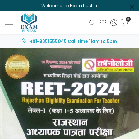
Welcome To Exam Pustak
0
+91-9351555045
Call time 11am to 5pm