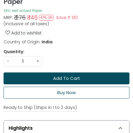
Paper
SKU:
reet solved Paper
₹ 276
₹ 146
MRP:
Save
₹ 130
47% Off
(Inclusive of all taxes)
Add to wishlist
Country of Origin:
India
Quantity:
-
+
Add To Cart
Buy Now
Ready to Ship (Ships in 1 to 2 days)
Highlights