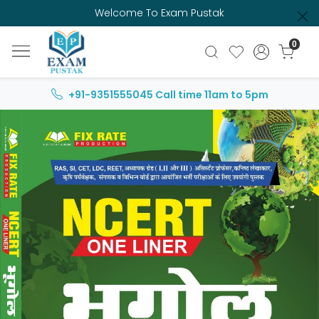
Welcome To Exam Pustak
0
+91-9351555045
Call time 11am to 5pm