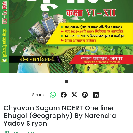
Share:
Chyavan Sugam NCERT One liner
Bhugol (Geography) By Narendra
Yadav Siryani
SKU:
ncert bhugol