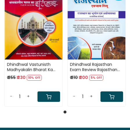
Loading...
Loading...
Dhindhwal Vastunisth
Dhindhwal Rajasthan
Madhyakalin Bharat Ka
Exam Review Rajasthan
Itihas 4800 Objective
Ka Bhugol Evam
₹ 255
₹ 230
₹ 210
₹ 200
10% Off
5% Off
Questions By Dheeraj
Arthvyavstha (राजस्थान का
Sharma
भूगोल एवं अर्थव्यवस्था) New
Edition
-
+
-
+