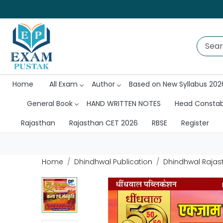
Home
All Exam
Author
Based on New Syllabus 202
General Book
HAND WRITTEN NOTES
Head Consta
Rajasthan
Rajasthan CET 2026
RBSE
Register
Home
Dhindhwal Publication
Dhindhwal Rajast