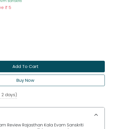
evm sanskriti
ve
₹ 5
Add To Cart
Buy Now
o 2 days)
am Review Rajasthan Kala Evam Sanskriti