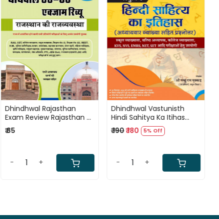
Loading...
Loading...
Dhindhwal Rajasthan
Dhindhwal Vastunisth
Exam Review Rajasthan Ki
Hindi Sahitya Ka Itihas
Rajvyavastha (राजस्थान की
(Objective Hindi Literature
₹ 85
₹ 190
₹ 180
5% Off
राजव्यवस्था) New Edition
History) By Nathu Ram
Mukkar
-
+
-
+