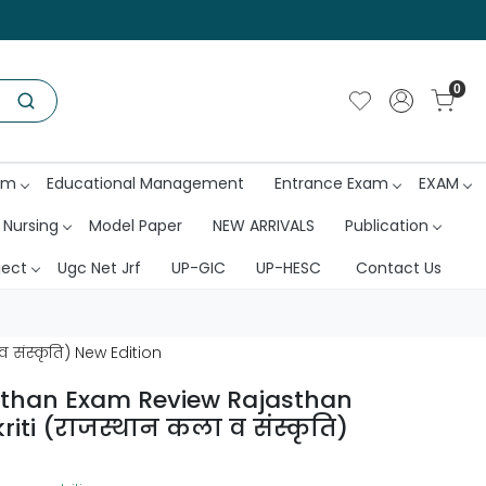
0
am
Educational Management
Entrance Exam
EXAM
 Nursing
Model Paper
NEW ARRIVALS
Publication
ject
Ugc Net Jrf
UP-GIC
UP-HESC
Contact Us
संस्कृति) New Edition
than Exam Review Rajasthan
iti (राजस्थान कला व संस्कृति)