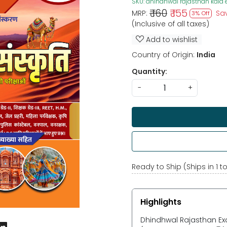
SKU:
dhindhwal rajasthan kala 
₹ 160
₹ 155
MRP:
Sa
3% Off
(Inclusive of all taxes)
Add to wishlist
Country of Origin:
India
Quantity:
-
+
Ready to Ship (Ships in 1 t
Highlights
Dhindhwal Rajasthan Ex