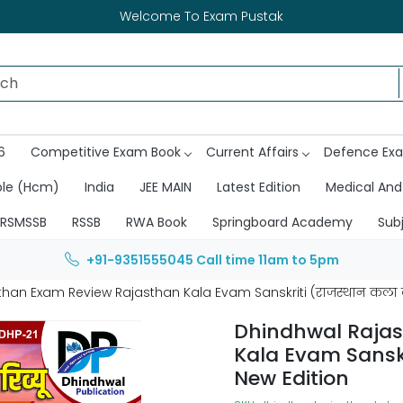
Welcome To Exam Pustak
6
Competitive Exam Book
Current Affairs
Defence Ex
ble (Hcm)
India
JEE MAIN
Latest Edition
Medical And
RSMSSB
RSSB
RWA Book
Springboard Academy
Sub
+91-9351555045
Call time 11am to 5pm
han Exam Review Rajasthan Kala Evam Sanskriti (राजस्थान कला व 
Dhindhwal Rajas
Kala Evam Sanskr
New Edition